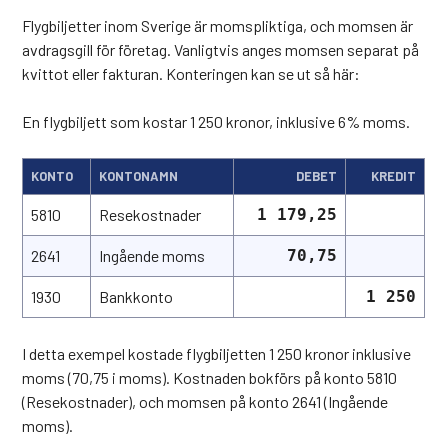
Flygbiljetter inom Sverige är momspliktiga, och momsen är
avdragsgill för företag. Vanligtvis anges momsen separat på
kvittot eller fakturan. Konteringen kan se ut så här:
En flygbiljett som kostar 1 250 kronor, inklusive 6% moms.
KONTO
KONTONAMN
DEBET
KREDIT
5810
Resekostnader
1 179,25
2641
Ingående moms
70,75
1930
Bankkonto
1 250
I detta exempel kostade flygbiljetten 1 250 kronor inklusive
moms (70,75 i moms). Kostnaden bokförs på konto 5810
(Resekostnader), och momsen på konto 2641 (Ingående
moms).