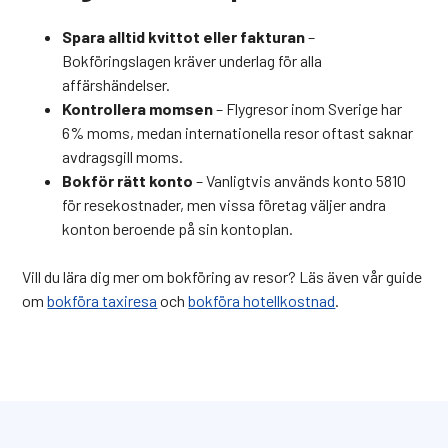
Spara alltid kvittot eller fakturan
–
Bokföringslagen kräver underlag för alla
affärshändelser.
Kontrollera momsen
– Flygresor inom Sverige har
6% moms, medan internationella resor oftast saknar
avdragsgill moms.
Bokför rätt konto
– Vanligtvis används konto 5810
för resekostnader, men vissa företag väljer andra
konton beroende på sin kontoplan.
Vill du lära dig mer om bokföring av resor? Läs även vår guide
om
bokföra taxiresa
och
bokföra hotellkostnad
.