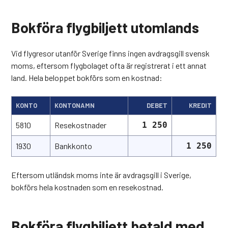
Bokföra flygbiljett utomlands
Vid flygresor utanför Sverige finns ingen avdragsgill svensk
moms, eftersom flygbolaget ofta är registrerat i ett annat
land. Hela beloppet bokförs som en kostnad:
KONTO
KONTONAMN
DEBET
KREDIT
5810
Resekostnader
1 250
1930
Bankkonto
1 250
Eftersom utländsk moms inte är avdragsgill i Sverige,
bokförs hela kostnaden som en resekostnad.
Bokföra flygbiljett betald med