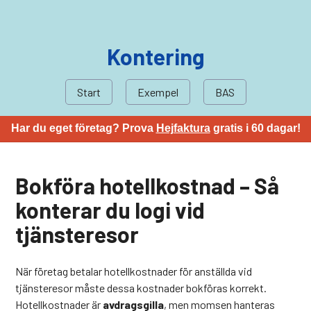
Kontering
Start
Exempel
BAS
Har du eget företag? Prova
Hejfaktura
gratis i 60 dagar!
Bokföra hotellkostnad – Så
konterar du logi vid
tjänsteresor
När företag betalar hotellkostnader för anställda vid
tjänsteresor måste dessa kostnader bokföras korrekt.
Hotellkostnader är
avdragsgilla
, men momsen hanteras