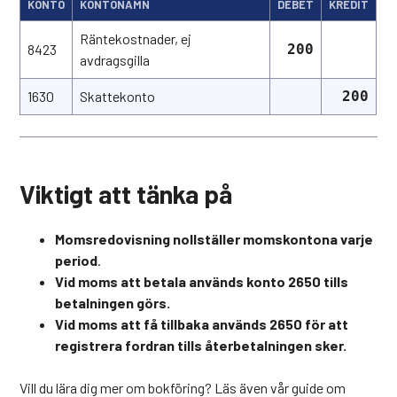
KONTO
KONTONAMN
DEBET
KREDIT
Räntekostnader, ej
8423
200
avdragsgilla
1630
Skattekonto
200
Viktigt att tänka på
Momsredovisning nollställer momskontona varje
period
.
Vid moms att betala används konto 2650 tills
betalningen görs.
Vid moms att få tillbaka används 2650 för att
registrera fordran tills återbetalningen sker.
Vill du lära dig mer om bokföring? Läs även vår guide om