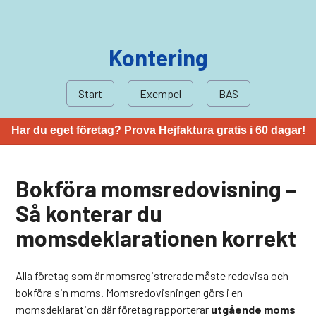
Kontering
Start
Exempel
BAS
Har du eget företag? Prova
Hejfaktura
gratis i 60 dagar!
Bokföra momsredovisning –
Så konterar du
momsdeklarationen korrekt
Alla företag som är momsregistrerade måste redovisa och
bokföra sin moms. Momsredovisningen görs i en
momsdeklaration där företag rapporterar
utgående moms