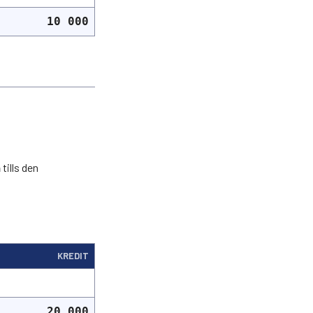
10 000
n
tills den
KREDIT
20 000