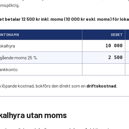
mspliktig.
 betalar 12 500 kr inkl. moms (10 000 kr exkl. moms) för loka
ONTONAMN
DEBET
okalhyra
10 000
ngående moms 25 %
2 500
ankkonto
n löpande kostnad, bokförs den direkt som en
driftskostnad
.
okalhyra utan moms