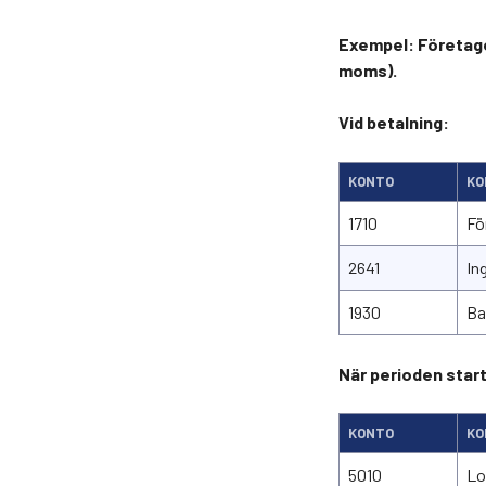
Exempel: Företaget
moms).
Vid betalning:
KONTO
KO
1710
Fö
2641
In
1930
Ba
När perioden start
KONTO
KO
5010
Lo