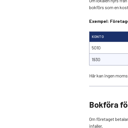
Om lokalen hyrs frå
bokförs som en kos
Exempel: Företaget
KONTO
5010
1930
Här kan ingen moms d
Bokföra fö
Om företaget betala
infaller.