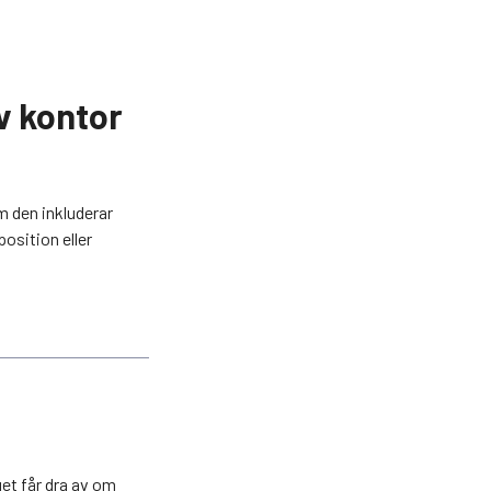
v kontor
 den inkluderar
osition eller
get får dra av om