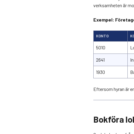
verksamheten är mo
Exempel: Företaget
KONTO
K
5010
L
2641
I
1930
B
Eftersom hyran är e
Bokföra l