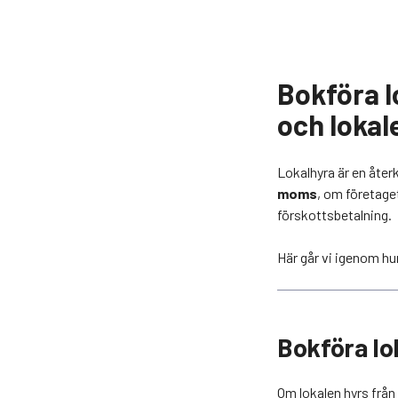
Bokföra l
och lokal
Lokalhyra är en åte
moms
, om företage
förskottsbetalning.
Här går vi igenom hur
Bokföra l
Om lokalen hyrs frå