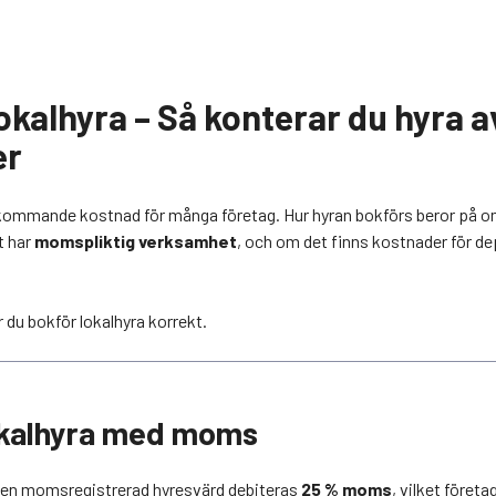
okalhyra – Så konterar du hyra a
er
rkommande kostnad för många företag. Hur hyran bokförs beror på om
t har
momspliktig verksamhet
, och om det finns kostnader för dep
 du bokför lokalhyra korrekt.
okalhyra med moms
n en momsregistrerad hyresvärd debiteras
25 % moms
, vilket företa