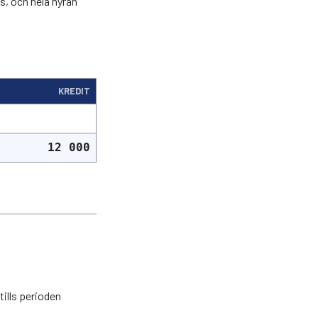
s, och hela hyran
KREDIT
12 000
tills perioden