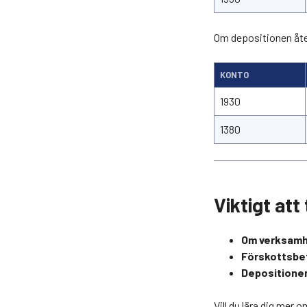
Om depositionen åte
KONTO
1930
1380
Viktigt att
Om verksamhe
Förskottsbeta
Depositioner
Vill du lära dig mer