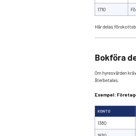
1710
Fö
Här delas förskotts
Bokföra de
Om hyresvärden kräv
återbetalas.
Exempel: Företage
KONTO
1380
1930