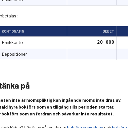
rbetalas:
KONTONAMN
DEBET
Bankkonto
20 000
Depositioner
 tänka på
ten inte är momspliktig kan ingående moms inte dras av.
ld hyra bokförs som en tillgång tills perioden startar.
 bokförs som en fordran och påverkar inte resultatet.
 om bokföring? Läs även vår guide om
bokföra coworking
och
bokföra