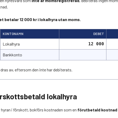
n en hyresvärd som
inte är momsregistrerad
, debiteras ingen mom
tnad.
 betalar 12 000 kr i lokalhyra utan moms.
KONTONAMN
DEBET
Lokalhyra
12 000
Bankkonto
ras av, eftersom den inte har debiterats.
rskottsbetald lokalhyra
r hyran i förskott, bokförs kostnaden som en
förutbetald kostnad