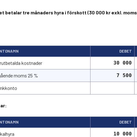
 betalar tre månaders hyra i förskott (30 000 kr exkl. moms, 
NTONAMN
DEBET
rutbetalda kostnader
30 000
gående moms 25 %
7 500
nkkonto
ar:
NTONAMN
DEBET
kalhyra
10 000